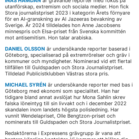
INAS HAMDAN
är grävande reporter med fokus på
utanförskap, extremism och sociala medier. Hon fick
Stora journalistpriset 2023 i kategorin Årets förnyare
för en AI-granskning av Al Jazeeras bevakning av
Sverige. År 2024 tilldelades hon Anne Jacobsens
minnespris och Elsa-priset från Svenska kommittén
mot antisemitism. Hon talar arabiska.
DANIEL OLSSON
är undersökande reporter baserad i
Göteborg, specialiserad på extremrörelser och gräv i
kommuner och myndigheter. Nominerad vid ett flertal
tillfällen till Guldspaden och Stora Journalistpriset.
Tilldelad Publicistklubben Västras stora pris.
MICHAEL SYRÉN
är undersökande reporter med bas i
Göteborg med ekonomi som specialitet. Han har
tidigare bland annat avslöjat hur Mona Sahlin skrev
falska löneintyg till sin livvakt och i december 2022
skandalen inom landets högsta polisledning. Har
vunnit Wendelapriset, Olle Bengtzon-priset och
nominerats till Guldspaden och Stora Journalistpriset.
Redaktörerna i Expressens grävgrupp är vana att