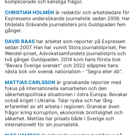
komplicerade och känsliga frågor.
CHRISTIAN HOLMÉN
är redaktör och arbetsledare för
Expressens undersökande journalistik sedan 2006. Har
tilldelats Grävande journalisters pris Guldspaden fem
gånger.
DAVID BAAS
har arbetat som reporter på Expressen
sedan 2007. Han har vunnit Stora journalistpriset, Per
Wendel-priset, Advokatsamfundets journalistpris och
två gånger Guldspaden. 2014 kom hans första bok
”Bevara Sverige svenskt” och 2022 släpptes hans
nästa bok om svensk nationalism - ”Segra eller dö”.
MATTIAS CARLSSON
är granskande reporter med
fokus på internationella samarbeten och den
säkerhetspolitiska situationen i östra Europa. Bevakar
också kriget i Ukraina. Talar ryska och har lång
erfarenhet av att arbeta i regionen. Granskar även
frågor kring korruption, ekonomisk brottslighet och
säkerhet. Mattias har prisats både i Sverige och
internationellt för sin journalistik.